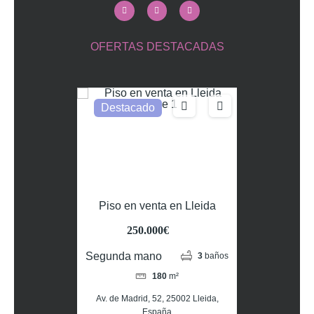
OFERTAS DESTACADAS
Destacado
Piso en venta en Lleida
250.000€
Segunda mano
3
baños
180
m²
Av. de Madrid, 52, 25002 Lleida,
España