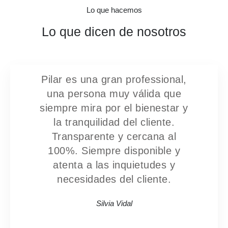
Lo que hacemos
Lo que dicen de nosotros
Pilar es una gran professional,
Pil
una persona muy válida que
siempre mira por el bienestar y
con las
la tranquilidad del cliente.
Transparente y cercana al
Su ded
100%. Siempre disponible y
atenta a las inquietudes y
le 
necesidades del cliente.
cliente
y prod
Silvia Vidal
expect
de 