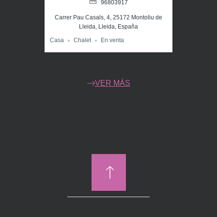
96803917
Carrer Pau Casals, 4, 25172 Montoliu de
Lleida, Lleida, España
Casa
Chalet
En venta
VER MÁS