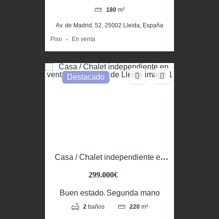
180
m²
Av. de Madrid, 52, 25002 Lleida, España
Piso
En venta
Destacado
Casa / Chalet independiente en
venta en Montoliu de Lleida
299.000€
Buen estado
Segunda mano
,
2
baños
220
m²