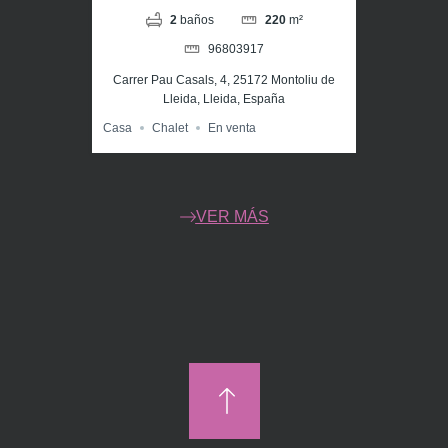
2
baños
220
m²
96803917
Carrer Pau Casals, 4, 25172 Montoliu de
Lleida, Lleida, España
Casa
Chalet
En venta
VER MÁS