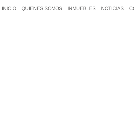
INICIO
QUIÉNES SOMOS
INMUEBLES
NOTICIAS
C
Noticias y novedades del mercado
NUESTRO BLOG