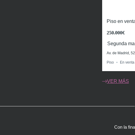
Piso en venta
250.000€
Segunda ma
Av. de Madrid, 5
Piso
En venta
VER MÁS
Con la fin