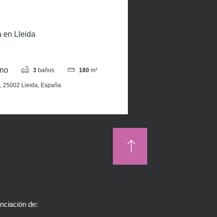
 en Lleida
no
3
baños
180
m²
2, 25002 Lleida, España
anciación de: