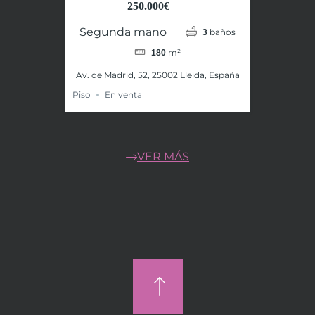
250.000€
Segunda mano
baños
3
m²
180
Av. de Madrid, 52, 25002 Lleida, España
Piso
En venta
VER MÁS