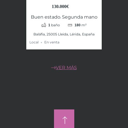
130.000€
Buen estado
Segunda mano
,
baño
m²
1
180
Baláfia, 25005 Lleida, Lérida, España
Local
En venta
VER MÁS