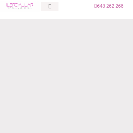
648 262 266
QUIÉNES SOMOS