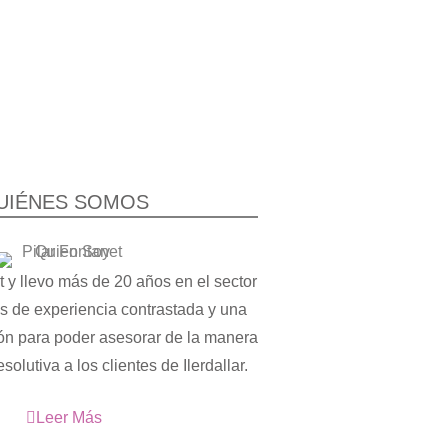
Déjanos aco
UIÉNES SOMOS
ntes.
 y llevo más de 20 años en el sector
os de experiencia contrastada y una
ón para poder asesorar de la manera
solutiva a los clientes de Ilerdallar.
Leer Más