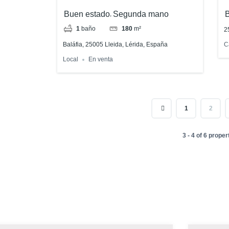
Buen estado
Segunda mano
,
1
baño
180
m²
2
Baláfia, 25005 Lleida, Lérida, España
C
Local
En venta
1
2
3 - 4 of 6 proper