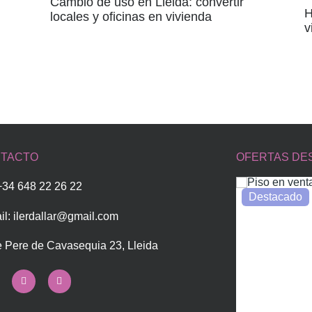
Cambio de uso en Lleida: convertir
H
locales y oficinas en vivienda
v
TACTO
OFERTAS DE
 +34 648 22 26 22
Destacado
il:
ilerdallar@gmail.com
e Pere de Cavasequia 23, Lleida