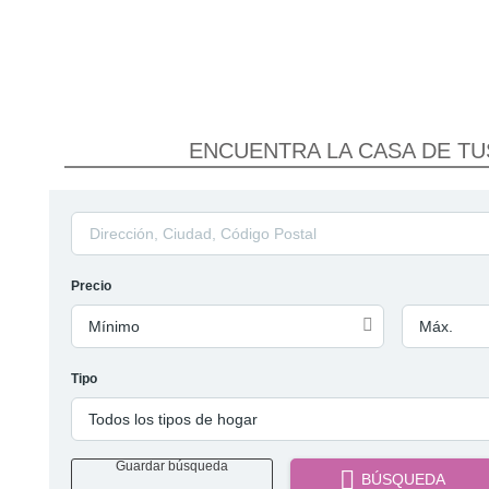
TOD
CON
ENCUENTRA LA CASA DE T
Nuestra misión qu
se convierte en una experiencia única, de máxima c
Precio
Mínimo
Máx.
Tipo
Todos los tipos de hogar
Guardar búsqueda
BÚSQUEDA