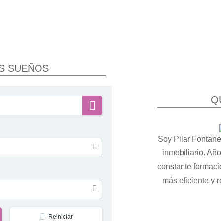
O COMIENZA
 UN SUEÑO
US SUEÑOS
e cualquier operación inmobiliaria
Q
alidad y que sea exigente con las necesidades de nuestros clie
INMUEBLES
Soy Pilar Fontanet
inmobiliario. Añ
constante formaci
más eficiente y re
Reiniciar