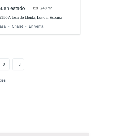
Buen estado
240
m²
5150 Artesa de Lleida, Lérida, España
asa
Chalet
En venta
3
ties