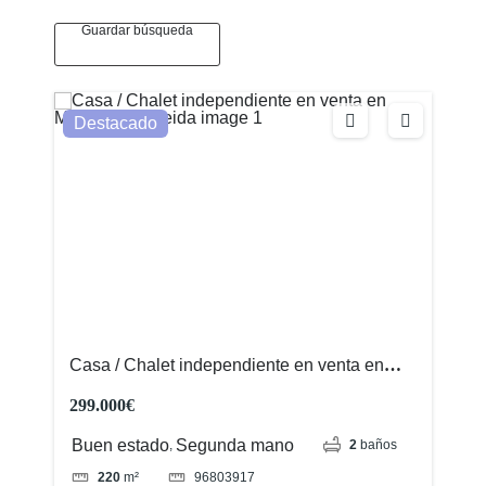
Guardar búsqueda
Destacado
Casa / Chalet independiente en venta en
Montoliu de Lleida
299.000€
Buen estado
Segunda mano
,
2
baños
96803917
220
m²