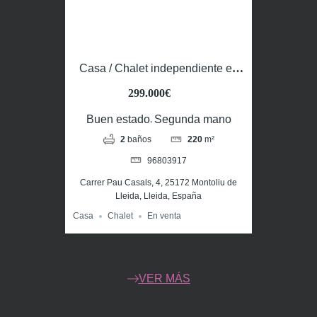
Casa / Chalet independiente en
venta en Montoliu de Lleida
299.000€
Buen estado
Segunda mano
,
2
baños
220
m²
96803917
Carrer Pau Casals, 4, 25172 Montoliu de
Lleida, Lleida, España
Casa
Chalet
En venta
VER MÁS